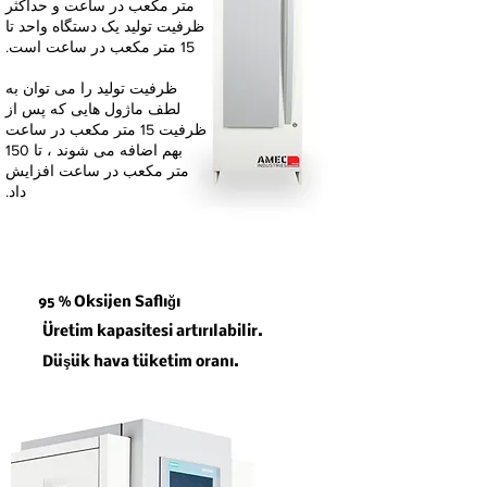
متر مکعب در ساعت و حداکثر
ظرفیت تولید یک دستگاه واحد تا
15 متر مکعب در ساعت است.
ظرفیت تولید را می توان به
لطف ماژول هایی که پس از
ظرفیت 15 متر مکعب در ساعت
بهم اضافه می شوند ، تا 150
متر مکعب در ساعت افزایش
داد.
95 % Oksijen Saflığı
Üretim kapasitesi artırılabilir.
Düşük hava tüketim oranı.