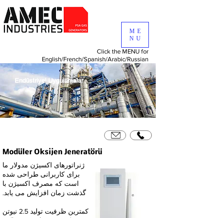
ME
NU
Click the MENU for
English/
French/
Spanish/
Arabic/
Russian
Endüstriyel Uygulamalar
Modüler Oksijen Jeneratörü
ژنراتورهای اکسیژن مدولار ما
برای کاربرانی طراحی شده
است که مصرف اکسیژن با
گذشت زمان افزایش می یابد.
کمترین ظرفیت تولید 2.5 نیوتن